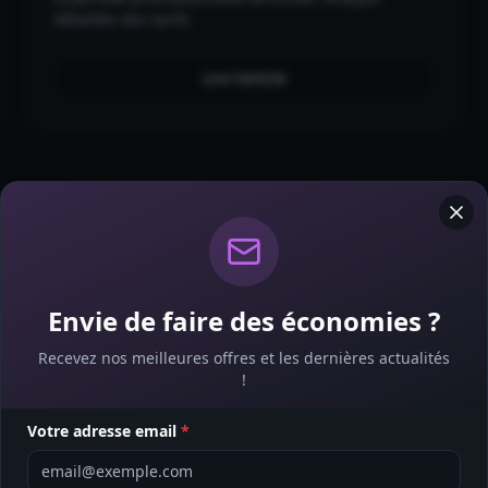
détaillée des tarifs.
Lire l'article
Envie de faire des économies ?
ultez nos guides :
Recevez nos meilleures offres et les dernières actualités
!
Votre adresse email
*
rfait sans engagement
Quel forfait 5G choisi