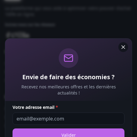
La plateforme qui vous aide à optimiser votre pouvoir d'achat
100% en ligne.
Suivez-nous sur les réseaux
Comparateurs
Forfaits Mobile
Box Internet
Envie de faire des économies ?
Fournisseurs d'Énergie
Recevez nos meilleures offres et les dernières
actualités !
Bons Plans
Votre adresse email
*
Coupons de Réduction
Offres de Remboursement
Codes Promo
Valider