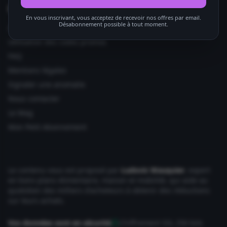
Informations utiles
En vous inscrivant, vous acceptez de recevoir nos offres par email.
Désabonnement possible à tout moment.
Ajouter votre site
Utilisation des codes promos
FAQ
Mentions légales
Signaler une anomalie
Nous contacter
Le Mag
Mon Petit Abonnement
Le contenu vous est proposé par
Ludovic Wauquier
, expert
en bons plans Alimentaire, maison et mobilité, qui aide au
quotidien des milliers d'acheteurs à obtenir des réductions
sur leurs achats.
Vos données sont en sécurité
Chiffrement SSL 256 bits