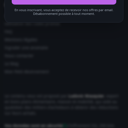
Informations utiles
En vous inscrivant, vous acceptez de recevoir nos offres par email.
Désabonnement possible à tout moment.
Ajouter votre site
Utilisation des codes promos
FAQ
Mentions légales
Signaler une anomalie
Nous contacter
Le Mag
Mon Petit Abonnement
Le contenu vous est proposé par
Ludovic Wauquier
, expert
en bons plans Alimentaire, maison et mobilité, qui aide au
quotidien des milliers d'acheteurs à obtenir des réductions
sur leurs achats.
Vos données sont en sécurité
Chiffrement SSL 256 bits