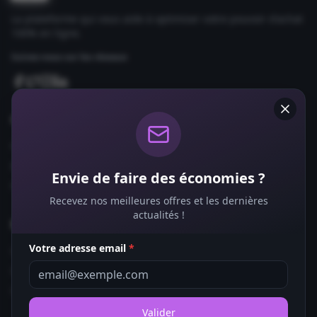
La plateforme qui vous aide à optimiser votre pouvoir d'achat
100% en ligne.
Suivez-nous sur les réseaux
Comparateurs
Forfaits Mobile
Box Internet
Envie de faire des économies ?
Fournisseurs d'Énergie
Recevez nos meilleures offres et les dernières
actualités !
Bons Plans
Votre adresse email
*
Coupons de Réduction
Offres de Remboursement
Codes Promo
Valider