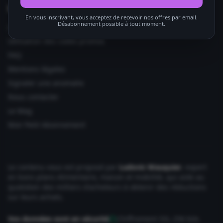
Informations utiles
En vous inscrivant, vous acceptez de recevoir nos offres par email.
Désabonnement possible à tout moment.
Ajouter votre site
Utilisation des codes promos
FAQ
Mentions légales
Signaler une anomalie
Nous contacter
Le Mag
Mon Petit Abonnement
Le contenu vous est proposé par
Ludovic Wauquier
, expert
en bons plans Alimentaire, maison et mobilité, qui aide au
quotidien des milliers d'acheteurs à obtenir des réductions
sur leurs achats.
Vos données sont en sécurité
Chiffrement SSL 256 bits