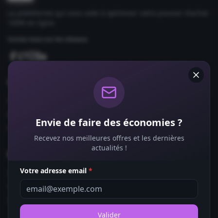
La plateforme qui vous aide à optimiser votre pouvoir d'achat
100% en ligne.
Suivez-nous sur les réseaux
Comparateurs
Forfaits Mobile
Box Internet
Envie de faire des économies ?
Fournisseurs d'Énergie
Recevez nos meilleures offres et les dernières
actualités !
Bons Plans
Votre adresse email
*
Coupons de Réduction
Offres de Remboursement
Codes Promo
Valider