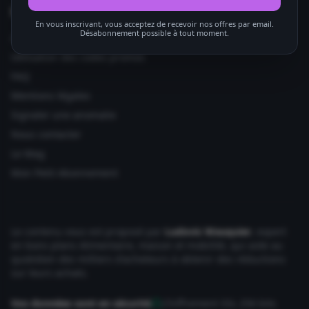
Informations utiles
En vous inscrivant, vous acceptez de recevoir nos offres par email.
Désabonnement possible à tout moment.
Ajouter votre site
Utilisation des codes promos
FAQ
Mentions légales
Signaler une anomalie
Nous contacter
Le Mag
Mon Petit Abonnement
Le contenu vous est proposé par
Ludovic Wauquier
, expert
en bons plans Alimentaire, maison et mobilité, qui aide au
quotidien des milliers d'acheteurs à obtenir des réductions
sur leurs achats.
Vos données sont en sécurité
Chiffrement SSL 256 bits