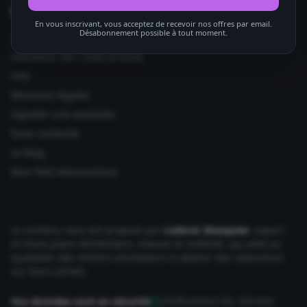
Informations utiles
En vous inscrivant, vous acceptez de recevoir nos offres par email.
Désabonnement possible à tout moment.
Ajouter votre site
Utilisation des codes promos
FAQ
Mentions légales
Signaler une anomalie
Nous contacter
Le Mag
Mon Petit Abonnement
Le contenu vous est proposé par
Ludovic Wauquier
, expert
en bons plans Alimentaire, maison et mobilité, qui aide au
quotidien des milliers d'acheteurs à obtenir des réductions
sur leurs achats.
Vos données sont en sécurité
Chiffrement SSL 256 bits