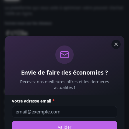
La plateforme qui vous aide à optimiser votre pouvoir d'achat
100% en ligne.
Suivez-nous sur les réseaux
Comparateurs
Forfaits Mobile
Box Internet
Envie de faire des économies ?
Fournisseurs d'Énergie
Recevez nos meilleures offres et les dernières
actualités !
Bons Plans
Votre adresse email
*
Coupons de Réduction
Offres de Remboursement
Codes Promo
Valider