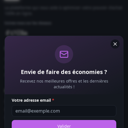
La plateforme qui vous aide à optimiser votre pouvoir d'achat
100% en ligne.
Suivez-nous sur les réseaux
Comparateurs
Forfaits Mobile
Box Internet
Envie de faire des économies ?
Fournisseurs d'Énergie
Recevez nos meilleures offres et les dernières
actualités !
Bons Plans
Votre adresse email
*
Coupons de Réduction
Offres de Remboursement
Codes Promo
Valider