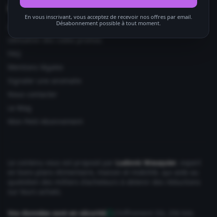
Informations utiles
En vous inscrivant, vous acceptez de recevoir nos offres par email.
Désabonnement possible à tout moment.
Ajouter votre site
Utilisation des codes promos
FAQ
Mentions légales
Signaler une anomalie
Nous contacter
Le Mag
Mon Petit Abonnement
Le contenu vous est proposé par
Ludovic Wauquier
, expert
en bons plans Alimentaire, maison et mobilité, qui aide au
quotidien des milliers d'acheteurs à obtenir des réductions
sur leurs achats.
Vos données sont en sécurité
Chiffrement SSL 256 bits