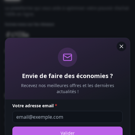
La plateforme qui vous aide à optimiser votre pouvoir d'achat
100% en ligne.
Suivez-nous sur les réseaux
Comparateurs
Forfaits Mobile
Box Internet
Envie de faire des économies ?
Fournisseurs d'Énergie
Recevez nos meilleures offres et les dernières
actualités !
Bons Plans
Votre adresse email
*
Coupons de Réduction
Offres de Remboursement
Codes Promo
Valider