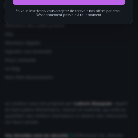
Informations utiles
En vous inscrivant, vous acceptez de recevoir nos offres par email.
Désabonnement possible à tout moment.
Ajouter votre site
Utilisation des codes promos
FAQ
Mentions légales
Signaler une anomalie
Nous contacter
Le Mag
Mon Petit Abonnement
Le contenu vous est proposé par
Ludovic Wauquier
, expert
en bons plans Alimentaire, maison et mobilité, qui aide au
quotidien des milliers d'acheteurs à obtenir des réductions
sur leurs achats.
Vos données sont en sécurité
Chiffrement SSL 256 bits