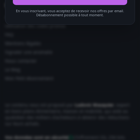
Informations utiles
En vous inscrivant, vous acceptez de recevoir nos offres par email.
Désabonnement possible à tout moment.
Ajouter votre site
Utilisation des codes promos
FAQ
Mentions légales
Signaler une anomalie
Nous contacter
Le Mag
Mon Petit Abonnement
Le contenu vous est proposé par
Ludovic Wauquier
, expert
en bons plans Alimentaire, maison et mobilité, qui aide au
quotidien des milliers d'acheteurs à obtenir des réductions
sur leurs achats.
Vos données sont en sécurité
Chiffrement SSL 256 bits