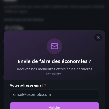
La plateforme qui vous aide à optimiser votre pouvoir d'achat
100% en ligne.
Suivez-nous sur les réseaux
Comparateurs
Forfaits Mobile
Box Internet
Envie de faire des économies ?
Fournisseurs d'Énergie
Recevez nos meilleures offres et les dernières
actualités !
Bons Plans
Votre adresse email
*
Coupons de Réduction
Offres de Remboursement
Codes Promo
Valider