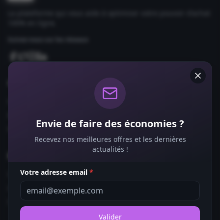
La plateforme qui vous aide à optimiser votre pouvoir d'achat
100% en ligne.
Suivez-nous sur les réseaux
Comparateurs
Forfaits Mobile
Box Internet
Envie de faire des économies ?
Fournisseurs d'Énergie
Recevez nos meilleures offres et les dernières
actualités !
Bons Plans
Votre adresse email
*
Coupons de Réduction
Offres de Remboursement
Codes Promo
Valider