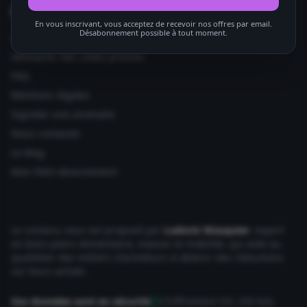
Informations utiles
En vous inscrivant, vous acceptez de recevoir nos offres par email.
Désabonnement possible à tout moment.
Ajouter votre site
Utilisation des codes promos
FAQ
Mentions légales
Signaler une anomalie
Nous contacter
Le Mag
Mon Petit Abonnement
Le contenu vous est proposé par
Ludovic Wauquier
, expert
en bons plans Alimentaire, maison et mobilité, qui aide au
quotidien des milliers d'acheteurs à obtenir des réductions
sur leurs achats.
Vos données sont en sécurité
Chiffrement SSL 256 bits