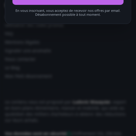
Informations utiles
En vous inscrivant, vous acceptez de recevoir nos offres par email.
Désabonnement possible à tout moment.
Ajouter votre site
Utilisation des codes promos
FAQ
Mentions légales
Signaler une anomalie
Nous contacter
Le Mag
Mon Petit Abonnement
Le contenu vous est proposé par
Ludovic Wauquier
, expert
en bons plans Alimentaire, maison et mobilité, qui aide au
quotidien des milliers d'acheteurs à obtenir des réductions
sur leurs achats.
Vos données sont en sécurité
Chiffrement SSL 256 bits