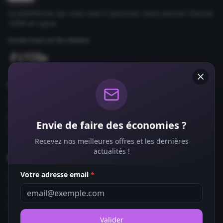
La plateforme qui vous aide à optimiser votre pouvoir d'achat
100% en ligne.
Suivez-nous sur les réseaux
Comparateurs
Forfaits Mobile
Box Internet
Envie de faire des économies ?
Fournisseurs d'Énergie
Recevez nos meilleures offres et les dernières
actualités !
Bons Plans
Votre adresse email
*
Coupons de Réduction
Offres de Remboursement
Codes Promo
Valider