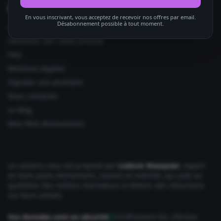
Informations utiles
En vous inscrivant, vous acceptez de recevoir nos offres par email.
Désabonnement possible à tout moment.
Ajouter votre site
Utilisation des codes promos
FAQ
Mentions légales
Signaler une anomalie
Nous contacter
Le Mag
Mon Petit Abonnement
Le contenu vous est proposé par
Ludovic Wauquier
, expert
en bons plans Alimentaire, maison et mobilité, qui aide au
quotidien des milliers d'acheteurs à obtenir des réductions
sur leurs achats.
Vos données sont en sécurité
Chiffrement SSL 256 bits