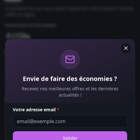
La plateforme qui vous aide à optimiser votre pouvoir d'achat
100% en ligne.
Suivez-nous sur les réseaux
Comparateurs
Forfaits Mobile
Box Internet
Envie de faire des économies ?
Fournisseurs d'Énergie
Recevez nos meilleures offres et les dernières
actualités !
Bons Plans
Votre adresse email
*
Coupons de Réduction
Offres de Remboursement
Codes Promo
Valider