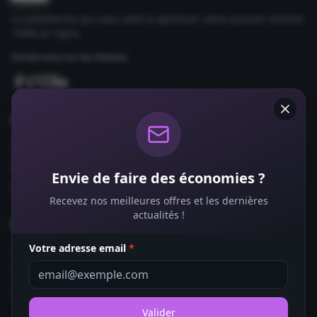
La plateforme qui vous aide à optimiser votre pouvoir d'achat
100% en ligne.
Suivez-nous sur les réseaux
Comparateurs
Forfaits Mobile
Box Internet
Envie de faire des économies ?
Fournisseurs d'Énergie
Recevez nos meilleures offres et les dernières
actualités !
Bons Plans
Votre adresse email
*
Coupons de Réduction
Offres de Remboursement
Codes Promo
Valider