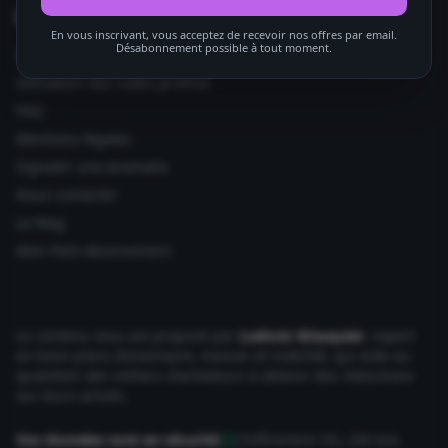
Informations utiles
En vous inscrivant, vous acceptez de recevoir nos offres par email.
Désabonnement possible à tout moment.
Ajouter votre site
Utilisation des codes promos
FAQ
Mentions légales
Signaler une anomalie
Nous contacter
Le Mag
Mon Petit Abonnement
Le contenu vous est proposé par
Ludovic Wauquier
, expert
en bons plans Alimentaire, maison et mobilité, qui aide au
quotidien des milliers d'acheteurs à obtenir des réductions
sur leurs achats.
Vos données sont en sécurité
Chiffrement SSL 256 bits