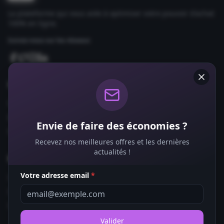
La plateforme qui vous aide à optimiser votre pouvoir d'achat
100% en ligne.
Suivez-nous sur les réseaux
Comparateurs
Forfaits Mobile
Box Internet
Envie de faire des économies ?
Fournisseurs d'Énergie
Recevez nos meilleures offres et les dernières
actualités !
Bons Plans
Votre adresse email
*
Coupons de Réduction
Offres de Remboursement
Codes Promo
Valider