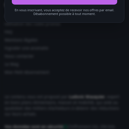
Informations utiles
En vous inscrivant, vous acceptez de recevoir nos offres par email.
Désabonnement possible à tout moment.
Ajouter votre site
Utilisation des codes promos
FAQ
Mentions légales
Signaler une anomalie
Nous contacter
Le Mag
Mon Petit Abonnement
Le contenu vous est proposé par
Ludovic Wauquier
, expert
en bons plans Alimentaire, maison et mobilité, qui aide au
quotidien des milliers d'acheteurs à obtenir des réductions
sur leurs achats.
Vos données sont en sécurité
Chiffrement SSL 256 bits