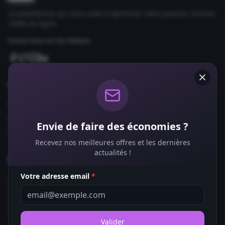
La plateforme qui vous aide à optimiser votre pouvoir d'achat
100% en ligne.
Suivez-nous sur les réseaux
Comparateurs
Forfaits Mobile
Box Internet
Envie de faire des économies ?
Fournisseurs d'Énergie
Recevez nos meilleures offres et les dernières
actualités !
Bons Plans
Votre adresse email
*
Coupons de Réduction
Offres de Remboursement
Codes Promo
Valider