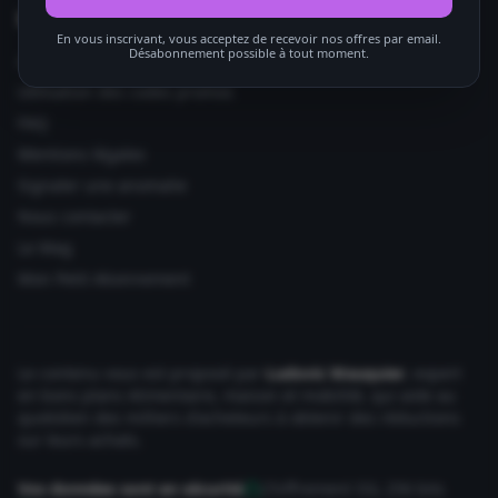
Informations utiles
En vous inscrivant, vous acceptez de recevoir nos offres par email.
Désabonnement possible à tout moment.
Ajouter votre site
Utilisation des codes promos
FAQ
Mentions légales
Signaler une anomalie
Nous contacter
Le Mag
Mon Petit Abonnement
Le contenu vous est proposé par
Ludovic Wauquier
, expert
en bons plans Alimentaire, maison et mobilité, qui aide au
quotidien des milliers d'acheteurs à obtenir des réductions
sur leurs achats.
Vos données sont en sécurité
Chiffrement SSL 256 bits