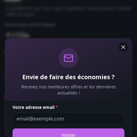
La plateforme qui vous aide à optimiser votre pouvoir d'achat
100% en ligne.
Suivez-nous sur les réseaux
Comparateurs
Forfaits Mobile
Box Internet
Envie de faire des économies ?
Fournisseurs d'Énergie
Recevez nos meilleures offres et les dernières
actualités !
Bons Plans
Votre adresse email
*
Coupons de Réduction
Offres de Remboursement
Codes Promo
Valider