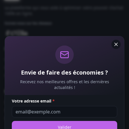
La plateforme qui vous aide à optimiser votre pouvoir d'achat
100% en ligne.
Suivez-nous sur les réseaux
Comparateurs
Forfaits Mobile
Box Internet
Envie de faire des économies ?
Fournisseurs d'Énergie
Recevez nos meilleures offres et les dernières
actualités !
Bons Plans
Votre adresse email
*
Coupons de Réduction
Offres de Remboursement
Codes Promo
Valider