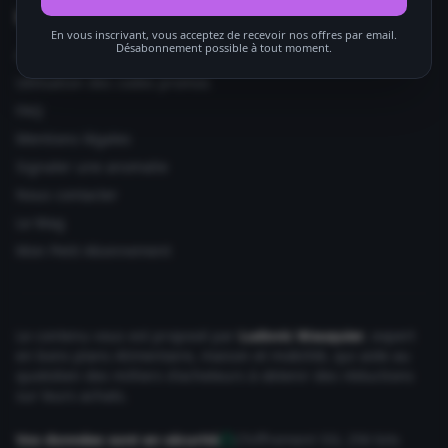
Informations utiles
En vous inscrivant, vous acceptez de recevoir nos offres par email.
Désabonnement possible à tout moment.
Ajouter votre site
Utilisation des codes promos
FAQ
Mentions légales
Signaler une anomalie
Nous contacter
Le Mag
Mon Petit Abonnement
Le contenu vous est proposé par
Ludovic Wauquier
, expert
en bons plans Alimentaire, maison et mobilité, qui aide au
quotidien des milliers d'acheteurs à obtenir des réductions
sur leurs achats.
Vos données sont en sécurité
Chiffrement SSL 256 bits