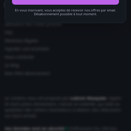
Informations utiles
En vous inscrivant, vous acceptez de recevoir nos offres par email.
Désabonnement possible à tout moment.
Ajouter votre site
Utilisation des codes promos
FAQ
Mentions légales
Signaler une anomalie
Nous contacter
Le Mag
Mon Petit Abonnement
Le contenu vous est proposé par
Ludovic Wauquier
, expert
en bons plans Alimentaire, maison et mobilité, qui aide au
quotidien des milliers d'acheteurs à obtenir des réductions
sur leurs achats.
Vos données sont en sécurité
Chiffrement SSL 256 bits