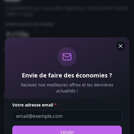
La plateforme qui vous aide à optimiser votre pouvoir d'achat
100% en ligne.
Suivez-nous sur les réseaux
Comparateurs
Forfaits Mobile
Box Internet
Envie de faire des économies ?
Fournisseurs d'Énergie
Recevez nos meilleures offres et les dernières
actualités !
Bons Plans
Votre adresse email
*
Coupons de Réduction
Offres de Remboursement
Codes Promo
Valider