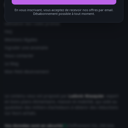
Informations utiles
En vous inscrivant, vous acceptez de recevoir nos offres par email.
Désabonnement possible à tout moment.
Ajouter votre site
Utilisation des codes promos
FAQ
Mentions légales
Signaler une anomalie
Nous contacter
Le Mag
Mon Petit Abonnement
Le contenu vous est proposé par
Ludovic Wauquier
, expert
en bons plans Alimentaire, maison et mobilité, qui aide au
quotidien des milliers d'acheteurs à obtenir des réductions
sur leurs achats.
Vos données sont en sécurité
Chiffrement SSL 256 bits