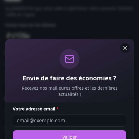
La plateforme qui vous aide à optimiser votre pouvoir d'achat
100% en ligne.
Suivez-nous sur les réseaux
Comparateurs
Forfaits Mobile
Box Internet
Envie de faire des économies ?
Fournisseurs d'Énergie
Recevez nos meilleures offres et les dernières
actualités !
Bons Plans
Votre adresse email
*
Coupons de Réduction
Offres de Remboursement
Codes Promo
Valider