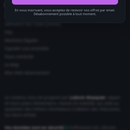
Informations utiles
En vous inscrivant, vous acceptez de recevoir nos offres par email.
Désabonnement possible à tout moment.
Ajouter votre site
Utilisation des codes promos
FAQ
Mentions légales
Signaler une anomalie
Nous contacter
Le Mag
Mon Petit Abonnement
Le contenu vous est proposé par
Ludovic Wauquier
, expert
en bons plans Alimentaire, maison et mobilité, qui aide au
quotidien des milliers d'acheteurs à obtenir des réductions
sur leurs achats.
Vos données sont en sécurité
Chiffrement SSL 256 bits