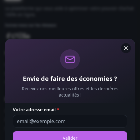
La plateforme qui vous aide à optimiser votre pouvoir d'achat
100% en ligne.
Suivez-nous sur les réseaux
Comparateurs
Forfaits Mobile
Box Internet
Envie de faire des économies ?
Fournisseurs d'Énergie
Recevez nos meilleures offres et les dernières
actualités !
Bons Plans
Votre adresse email
*
Coupons de Réduction
Offres de Remboursement
Codes Promo
Valider