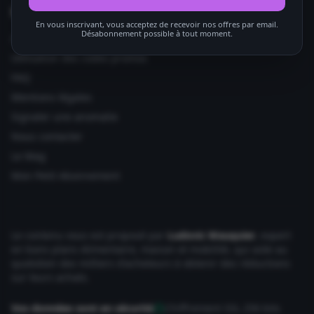
Informations utiles
En vous inscrivant, vous acceptez de recevoir nos offres par email.
Désabonnement possible à tout moment.
Ajouter votre site
Utilisation des codes promos
FAQ
Mentions légales
Signaler une anomalie
Nous contacter
Le Mag
Mon Petit Abonnement
Le contenu vous est proposé par
Ludovic Wauquier
, expert
en bons plans Alimentaire, maison et mobilité, qui aide au
quotidien des milliers d'acheteurs à obtenir des réductions
sur leurs achats.
Vos données sont en sécurité
Chiffrement SSL 256 bits