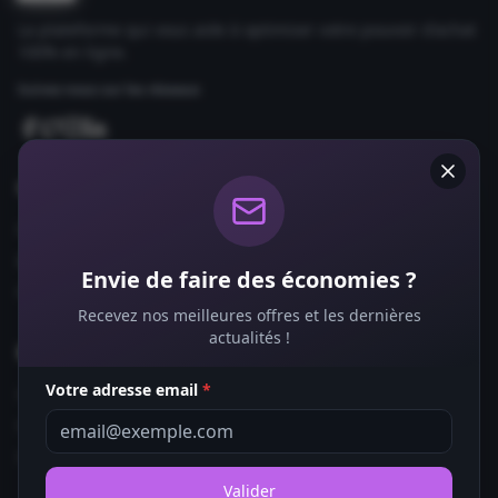
La plateforme qui vous aide à optimiser votre pouvoir d'achat
100% en ligne.
Suivez-nous sur les réseaux
Comparateurs
Forfaits Mobile
Box Internet
Envie de faire des économies ?
Fournisseurs d'Énergie
Recevez nos meilleures offres et les dernières
actualités !
Bons Plans
Votre adresse email
*
Coupons de Réduction
Offres de Remboursement
Codes Promo
Valider