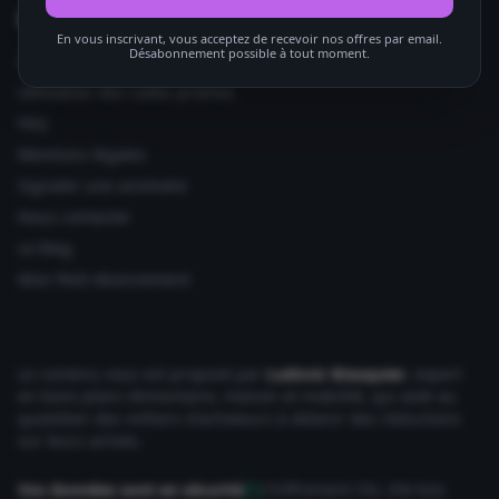
Informations utiles
En vous inscrivant, vous acceptez de recevoir nos offres par email.
Désabonnement possible à tout moment.
Ajouter votre site
Utilisation des codes promos
FAQ
Mentions légales
Signaler une anomalie
Nous contacter
Le Mag
Mon Petit Abonnement
Le contenu vous est proposé par
Ludovic Wauquier
, expert
en bons plans Alimentaire, maison et mobilité, qui aide au
quotidien des milliers d'acheteurs à obtenir des réductions
sur leurs achats.
Vos données sont en sécurité
Chiffrement SSL 256 bits