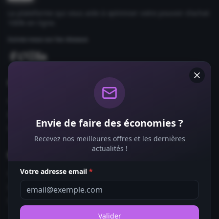
La plateforme qui vous aide à optimiser votre pouvoir d'achat
100% en ligne.
Suivez-nous sur les réseaux
Comparateurs
Forfaits Mobile
Box Internet
Envie de faire des économies ?
Fournisseurs d'Énergie
Recevez nos meilleures offres et les dernières
actualités !
Bons Plans
Votre adresse email
*
Coupons de Réduction
Offres de Remboursement
Codes Promo
Valider