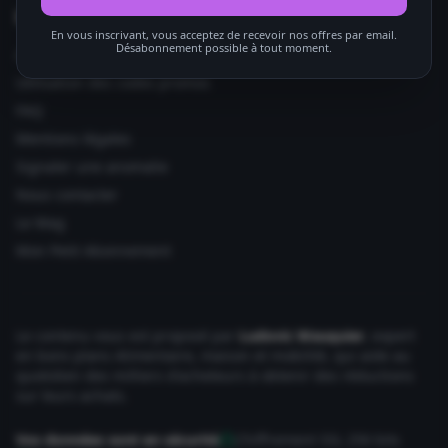
Informations utiles
En vous inscrivant, vous acceptez de recevoir nos offres par email.
Désabonnement possible à tout moment.
Ajouter votre site
Utilisation des codes promos
FAQ
Mentions légales
Signaler une anomalie
Nous contacter
Le Mag
Mon Petit Abonnement
Le contenu vous est proposé par
Ludovic Wauquier
, expert
en bons plans Alimentaire, maison et mobilité, qui aide au
quotidien des milliers d'acheteurs à obtenir des réductions
sur leurs achats.
Vos données sont en sécurité
Chiffrement SSL 256 bits