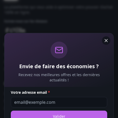
La plateforme qui vous aide à optimiser votre pouvoir d'achat
100% en ligne.
Suivez-nous sur les réseaux
Comparateurs
Forfaits Mobile
Box Internet
Envie de faire des économies ?
Fournisseurs d'Énergie
Recevez nos meilleures offres et les dernières
actualités !
Bons Plans
Votre adresse email
*
Coupons de Réduction
Offres de Remboursement
Codes Promo
Valider