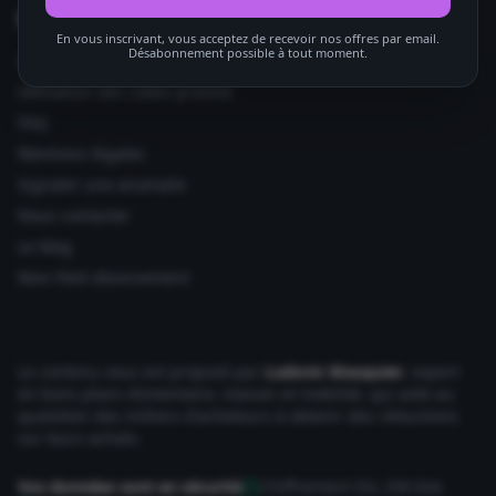
Informations utiles
En vous inscrivant, vous acceptez de recevoir nos offres par email.
Désabonnement possible à tout moment.
Ajouter votre site
Utilisation des codes promos
FAQ
Mentions légales
Signaler une anomalie
Nous contacter
Le Mag
Mon Petit Abonnement
Le contenu vous est proposé par
Ludovic Wauquier
, expert
en bons plans Alimentaire, maison et mobilité, qui aide au
quotidien des milliers d'acheteurs à obtenir des réductions
sur leurs achats.
Vos données sont en sécurité
Chiffrement SSL 256 bits