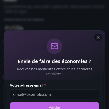
La plateforme qui vous aide à optimiser votre pouvoir d'achat
100% en ligne.
Suivez-nous sur les réseaux
Comparateurs
Forfaits Mobile
Box Internet
Envie de faire des économies ?
Fournisseurs d'Énergie
Recevez nos meilleures offres et les dernières
actualités !
Bons Plans
Votre adresse email
*
Coupons de Réduction
Offres de Remboursement
Codes Promo
Valider