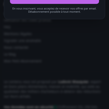
Informations utiles
En vous inscrivant, vous acceptez de recevoir nos offres par email.
Désabonnement possible à tout moment.
Ajouter votre site
Utilisation des codes promos
FAQ
Mentions légales
Signaler une anomalie
Nous contacter
Le Mag
Mon Petit Abonnement
Le contenu vous est proposé par
Ludovic Wauquier
, expert
en bons plans Alimentaire, maison et mobilité, qui aide au
quotidien des milliers d'acheteurs à obtenir des réductions
sur leurs achats.
Vos données sont en sécurité
Chiffrement SSL 256 bits