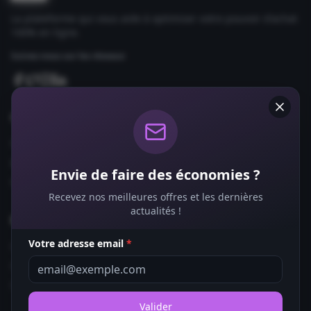
La plateforme qui vous aide à optimiser votre pouvoir d'achat
100% en ligne.
Suivez-nous sur les réseaux
Comparateurs
Forfaits Mobile
Box Internet
Envie de faire des économies ?
Fournisseurs d'Énergie
Recevez nos meilleures offres et les dernières
actualités !
Bons Plans
Votre adresse email
*
Coupons de Réduction
Offres de Remboursement
Codes Promo
Valider