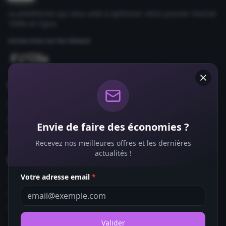
La plateforme qui vous aide à optimiser votre pouvoir d'achat
100% en ligne.
Suivez-nous sur les réseaux
Comparateurs
Forfaits Mobile
Box Internet
Envie de faire des économies ?
Fournisseurs d'Énergie
Recevez nos meilleures offres et les dernières
actualités !
Bons Plans
Votre adresse email
*
Coupons de Réduction
Offres de Remboursement
Codes Promo
Valider