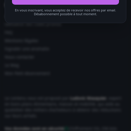
Informations utiles
En vous inscrivant, vous acceptez de recevoir nos offres par email.
Désabonnement possible à tout moment.
Ajouter votre site
Utilisation des codes promos
FAQ
Mentions légales
Signaler une anomalie
Nous contacter
Le Mag
Mon Petit Abonnement
Le contenu vous est proposé par
Ludovic Wauquier
, expert
en bons plans Alimentaire, maison et mobilité, qui aide au
quotidien des milliers d'acheteurs à obtenir des réductions
sur leurs achats.
Vos données sont en sécurité
Chiffrement SSL 256 bits