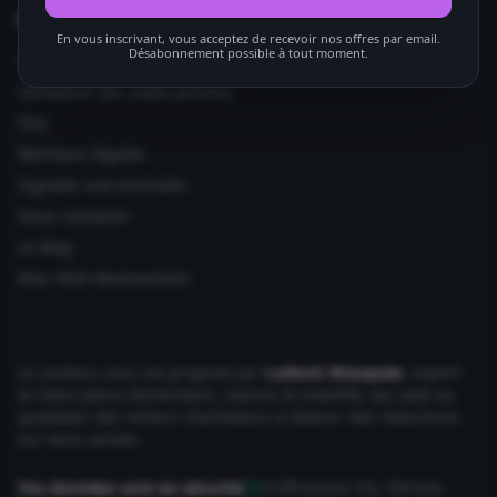
Informations utiles
En vous inscrivant, vous acceptez de recevoir nos offres par email.
Désabonnement possible à tout moment.
Ajouter votre site
Utilisation des codes promos
FAQ
Mentions légales
Signaler une anomalie
Nous contacter
Le Mag
Mon Petit Abonnement
Le contenu vous est proposé par
Ludovic Wauquier
, expert
en bons plans Alimentaire, maison et mobilité, qui aide au
quotidien des milliers d'acheteurs à obtenir des réductions
sur leurs achats.
Vos données sont en sécurité
Chiffrement SSL 256 bits