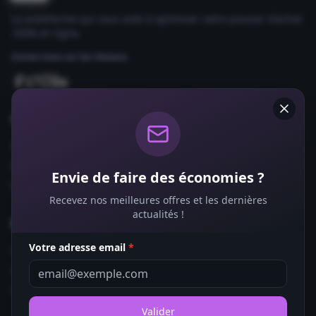
La plateforme qui vous aide à optimiser votre pouvoir d'achat
100% en ligne.
Suivez-nous sur les réseaux
Comparateurs
Forfaits Mobile
Box Internet
Envie de faire des économies ?
Fournisseurs d'Énergie
Recevez nos meilleures offres et les dernières
actualités !
Bons Plans
Votre adresse email
*
Coupons de Réduction
Offres de Remboursement
Codes Promo
Valider