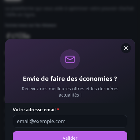
La plateforme qui vous aide à optimiser votre pouvoir d'achat
100% en ligne.
Suivez-nous sur les réseaux
Comparateurs
Forfaits Mobile
Box Internet
Envie de faire des économies ?
Fournisseurs d'Énergie
Recevez nos meilleures offres et les dernières
actualités !
Bons Plans
Votre adresse email
*
Coupons de Réduction
Offres de Remboursement
Codes Promo
Valider