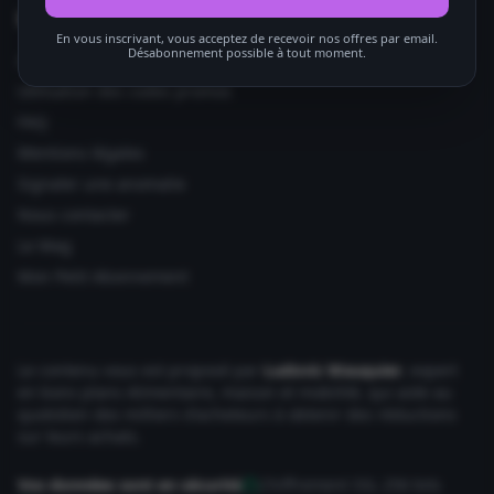
Informations utiles
En vous inscrivant, vous acceptez de recevoir nos offres par email.
Désabonnement possible à tout moment.
Ajouter votre site
Utilisation des codes promos
FAQ
Mentions légales
Signaler une anomalie
Nous contacter
Le Mag
Mon Petit Abonnement
Le contenu vous est proposé par
Ludovic Wauquier
, expert
en bons plans Alimentaire, maison et mobilité, qui aide au
quotidien des milliers d'acheteurs à obtenir des réductions
sur leurs achats.
Vos données sont en sécurité
Chiffrement SSL 256 bits