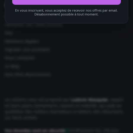
Informations utiles
En vous inscrivant, vous acceptez de recevoir nos offres par email.
Désabonnement possible à tout moment.
Ajouter votre site
Utilisation des codes promos
FAQ
Mentions légales
Signaler une anomalie
Nous contacter
Le Mag
Mon Petit Abonnement
Le contenu vous est proposé par
Ludovic Wauquier
, expert
en bons plans Alimentaire, maison et mobilité, qui aide au
quotidien des milliers d'acheteurs à obtenir des réductions
sur leurs achats.
Vos données sont en sécurité
Chiffrement SSL 256 bits