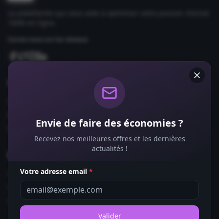
La plateforme qui vous aide à optimiser votre pouvoir d'achat
100% en ligne.
Suivez-nous sur les réseaux
Comparateurs
Forfaits Mobile
Box Internet
Envie de faire des économies ?
Fournisseurs d'Énergie
Recevez nos meilleures offres et les dernières
actualités !
Bons Plans
Votre adresse email
*
Coupons de Réduction
Offres de Remboursement
Codes Promo
Valider