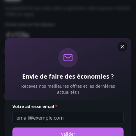
La plateforme qui vous aide à optimiser votre pouvoir d'achat
100% en ligne.
Suivez-nous sur les réseaux
Comparateurs
Forfaits Mobile
Box Internet
Envie de faire des économies ?
Fournisseurs d'Énergie
Recevez nos meilleures offres et les dernières
actualités !
Bons Plans
Votre adresse email
*
Coupons de Réduction
Offres de Remboursement
Codes Promo
Valider