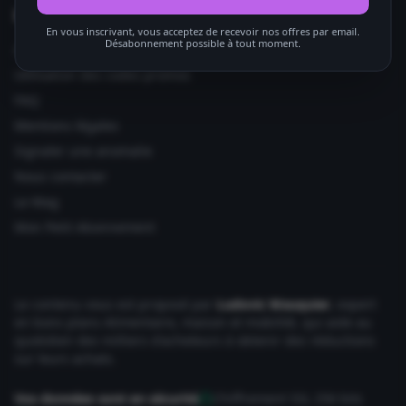
Informations utiles
En vous inscrivant, vous acceptez de recevoir nos offres par email.
Désabonnement possible à tout moment.
Ajouter votre site
Utilisation des codes promos
FAQ
Mentions légales
Signaler une anomalie
Nous contacter
Le Mag
Mon Petit Abonnement
Le contenu vous est proposé par
Ludovic Wauquier
, expert
en bons plans Alimentaire, maison et mobilité, qui aide au
quotidien des milliers d'acheteurs à obtenir des réductions
sur leurs achats.
Vos données sont en sécurité
Chiffrement SSL 256 bits