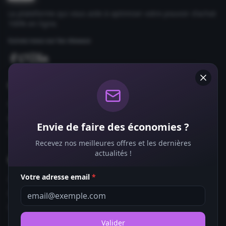
La plateforme qui vous aide à optimiser votre pouvoir d'achat
100% en ligne.
Suivez-nous sur les réseaux
Comparateurs
Forfaits Mobile
Box Internet
Envie de faire des économies ?
Fournisseurs d'Énergie
Recevez nos meilleures offres et les dernières
actualités !
Bons Plans
Votre adresse email
*
Coupons de Réduction
Offres de Remboursement
Codes Promo
Valider