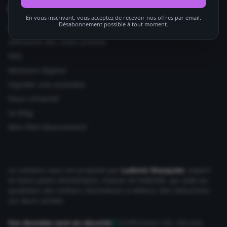
Informations utiles
En vous inscrivant, vous acceptez de recevoir nos offres par email.
Désabonnement possible à tout moment.
Ajouter votre site
Utilisation des codes promos
FAQ
Mentions légales
Signaler une anomalie
Nous contacter
Le Mag
Mon Petit Abonnement
Le contenu vous est proposé par
Ludovic Wauquier
, expert
en bons plans Alimentaire, maison et mobilité, qui aide au
quotidien des milliers d'acheteurs à obtenir des réductions
sur leurs achats.
Vos données sont en sécurité
Chiffrement SSL 256 bits