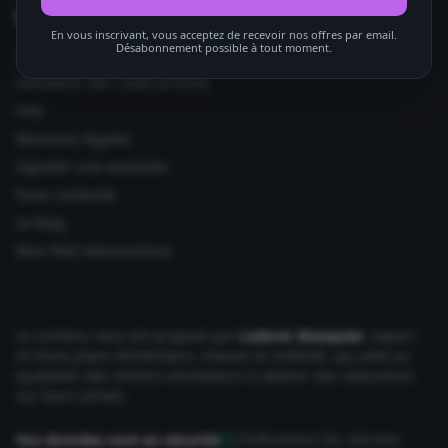
Informations utiles
En vous inscrivant, vous acceptez de recevoir nos offres par email.
Désabonnement possible à tout moment.
Ajouter votre site
Utilisation des codes promos
FAQ
Mentions légales
Signaler une anomalie
Nous contacter
Le Mag
Mon Petit Abonnement
Le contenu vous est proposé par
Ludovic Wauquier
, expert
en bons plans Alimentaire, maison et mobilité, qui aide au
quotidien des milliers d'acheteurs à obtenir des réductions
sur leurs achats.
Vos données sont en sécurité
Chiffrement SSL 256 bits