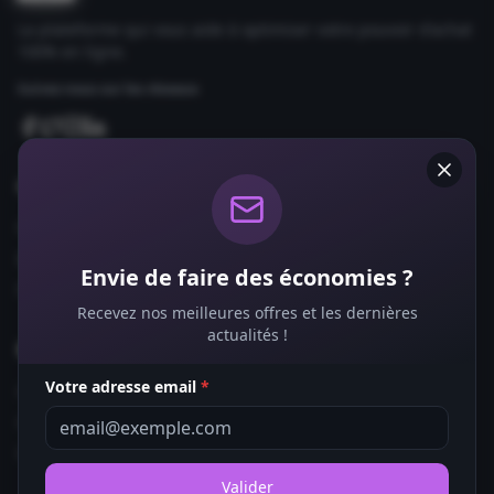
La plateforme qui vous aide à optimiser votre pouvoir d'achat
100% en ligne.
Suivez-nous sur les réseaux
Comparateurs
Forfaits Mobile
Box Internet
Envie de faire des économies ?
Fournisseurs d'Énergie
Recevez nos meilleures offres et les dernières
actualités !
Bons Plans
Votre adresse email
*
Coupons de Réduction
Offres de Remboursement
Codes Promo
Valider