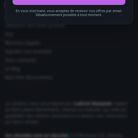
Informations utiles
En vous inscrivant, vous acceptez de recevoir nos offres par email.
Désabonnement possible à tout moment.
Ajouter votre site
Utilisation des codes promos
FAQ
Mentions légales
Signaler une anomalie
Nous contacter
Le Mag
Mon Petit Abonnement
Le contenu vous est proposé par
Ludovic Wauquier
, expert
en bons plans Alimentaire, maison et mobilité, qui aide au
quotidien des milliers d'acheteurs à obtenir des réductions
sur leurs achats.
Vos données sont en sécurité
Chiffrement SSL 256 bits