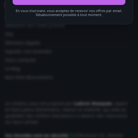
Informations utiles
En vous inscrivant, vous acceptez de recevoir nos offres par email.
Désabonnement possible à tout moment.
Ajouter votre site
Utilisation des codes promos
FAQ
Mentions légales
Signaler une anomalie
Nous contacter
Le Mag
Mon Petit Abonnement
Le contenu vous est proposé par
Ludovic Wauquier
, expert
en bons plans Alimentaire, maison et mobilité, qui aide au
quotidien des milliers d'acheteurs à obtenir des réductions
sur leurs achats.
Vos données sont en sécurité
Chiffrement SSL 256 bits