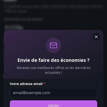
La plateforme qui vous aide à optimiser votre pouvoir d'achat
100% en ligne.
Suivez-nous sur les réseaux
Comparateurs
Forfaits Mobile
Box Internet
Envie de faire des économies ?
Fournisseurs d'Énergie
Recevez nos meilleures offres et les dernières
actualités !
Bons Plans
Votre adresse email
*
Coupons de Réduction
Offres de Remboursement
Codes Promo
Valider