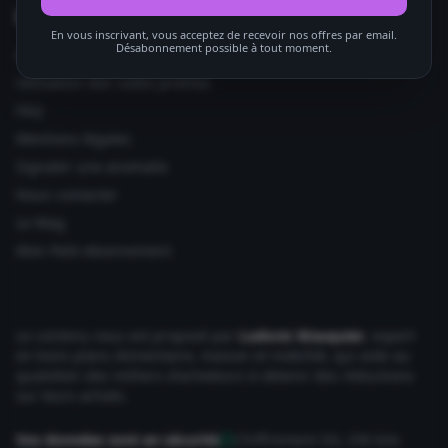
Informations utiles
En vous inscrivant, vous acceptez de recevoir nos offres par email.
Désabonnement possible à tout moment.
Ajouter votre site
Utilisation des codes promos
FAQ
Mentions légales
Signaler une anomalie
Nous contacter
Le Mag
Mon Petit Abonnement
Le contenu vous est proposé par
Ludovic Wauquier
, expert
en bons plans Alimentaire, maison et mobilité, qui aide au
quotidien des milliers d'acheteurs à obtenir des réductions
sur leurs achats.
Vos données sont en sécurité
Chiffrement SSL 256 bits