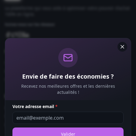
La plateforme qui vous aide à optimiser votre pouvoir d'achat
100% en ligne.
Suivez-nous sur les réseaux
Comparateurs
Forfaits Mobile
Box Internet
Envie de faire des économies ?
Fournisseurs d'Énergie
Recevez nos meilleures offres et les dernières
actualités !
Bons Plans
Votre adresse email
*
Coupons de Réduction
Offres de Remboursement
Codes Promo
Valider