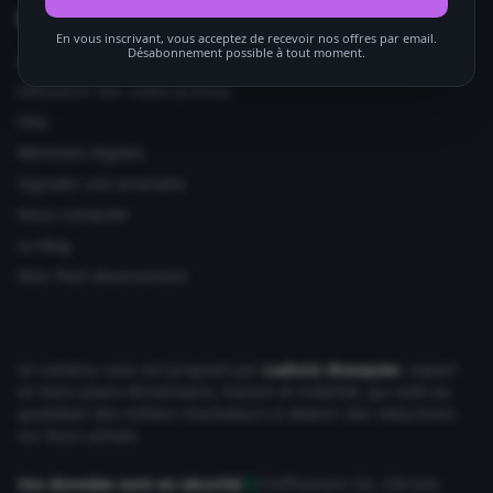
Informations utiles
En vous inscrivant, vous acceptez de recevoir nos offres par email.
Désabonnement possible à tout moment.
Ajouter votre site
Utilisation des codes promos
FAQ
Mentions légales
Signaler une anomalie
Nous contacter
Le Mag
Mon Petit Abonnement
Le contenu vous est proposé par
Ludovic Wauquier
, expert
en bons plans Alimentaire, maison et mobilité, qui aide au
quotidien des milliers d'acheteurs à obtenir des réductions
sur leurs achats.
Vos données sont en sécurité
Chiffrement SSL 256 bits