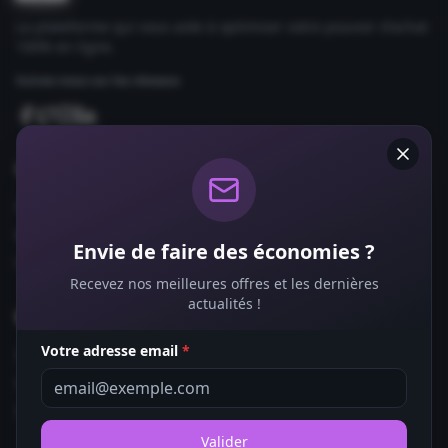
La plateforme qui vous aide à optimiser votre pouvoir d'achat
100% en ligne.
Suivez-nous sur les réseaux
Comparateurs
Forfaits Mobile
Box Internet
Envie de faire des économies ?
Fournisseurs d'Énergie
Recevez nos meilleures offres et les dernières
actualités !
Bons Plans
Votre adresse email
*
Coupons de Réduction
Offres de Remboursement
Codes Promo
Valider