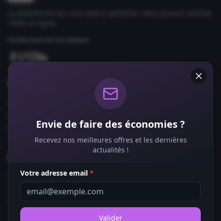
La plateforme qui vous aide à optimiser votre pouvoir d'achat
100% en ligne.
Suivez-nous sur les réseaux
Comparateurs
Forfaits Mobile
Box Internet
Envie de faire des économies ?
Fournisseurs d'Énergie
Recevez nos meilleures offres et les dernières
actualités !
Bons Plans
Votre adresse email
*
Coupons de Réduction
Offres de Remboursement
Codes Promo
Valider