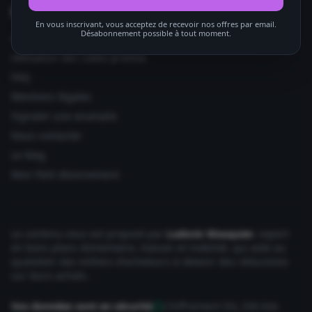
Informations utiles
En vous inscrivant, vous acceptez de recevoir nos offres par email.
Désabonnement possible à tout moment.
Ajouter votre site
Utilisation des codes promos
FAQ
Mentions légales
Signaler une anomalie
Nous contacter
Le Mag
Mon Petit Abonnement
Le contenu vous est proposé par
Ludovic Wauquier
, expert
en bons plans Alimentaire, maison et mobilité, qui aide au
quotidien des milliers d'acheteurs à obtenir des réductions
sur leurs achats.
Vos données sont en sécurité
Chiffrement SSL 256 bits