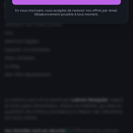
Informations utiles
En vous inscrivant, vous acceptez de recevoir nos offres par email.
Désabonnement possible à tout moment.
Ajouter votre site
Utilisation des codes promos
FAQ
Mentions légales
Signaler une anomalie
Nous contacter
Le Mag
Mon Petit Abonnement
Le contenu vous est proposé par
Ludovic Wauquier
, expert
en bons plans Alimentaire, maison et mobilité, qui aide au
quotidien des milliers d'acheteurs à obtenir des réductions
sur leurs achats.
Vos données sont en sécurité
Chiffrement SSL 256 bits