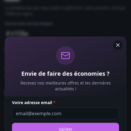
La plateforme qui vous aide à optimiser votre pouvoir d'achat
100% en ligne.
Suivez-nous sur les réseaux
Comparateurs
Forfaits Mobile
Box Internet
Envie de faire des économies ?
Fournisseurs d'Énergie
Recevez nos meilleures offres et les dernières
actualités !
Bons Plans
Votre adresse email
*
Coupons de Réduction
Offres de Remboursement
Codes Promo
Valider