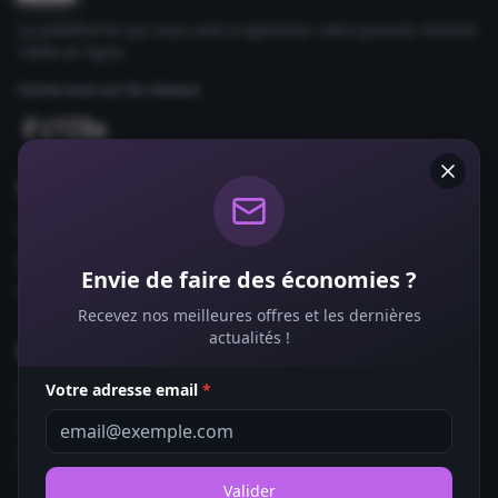
La plateforme qui vous aide à optimiser votre pouvoir d'achat
100% en ligne.
Suivez-nous sur les réseaux
Comparateurs
Forfaits Mobile
Box Internet
Envie de faire des économies ?
Fournisseurs d'Énergie
Recevez nos meilleures offres et les dernières
actualités !
Bons Plans
Votre adresse email
*
Coupons de Réduction
Offres de Remboursement
Codes Promo
Valider