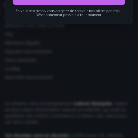
Informations utiles
En vous inscrivant, vous acceptez de recevoir nos offres par email.
Désabonnement possible à tout moment.
Ajouter votre site
Utilisation des codes promos
FAQ
Mentions légales
Signaler une anomalie
Nous contacter
Le Mag
Mon Petit Abonnement
Le contenu vous est proposé par
Ludovic Wauquier
, expert
en bons plans Alimentaire, maison et mobilité, qui aide au
quotidien des milliers d'acheteurs à obtenir des réductions
sur leurs achats.
Vos données sont en sécurité
Chiffrement SSL 256 bits