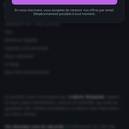
Informations utiles
En vous inscrivant, vous acceptez de recevoir nos offres par email.
Désabonnement possible à tout moment.
Ajouter votre site
Utilisation des codes promos
FAQ
Mentions légales
Signaler une anomalie
Nous contacter
Le Mag
Mon Petit Abonnement
Le contenu vous est proposé par
Ludovic Wauquier
, expert
en bons plans Alimentaire, maison et mobilité, qui aide au
quotidien des milliers d'acheteurs à obtenir des réductions
sur leurs achats.
Vos données sont en sécurité
Chiffrement SSL 256 bits