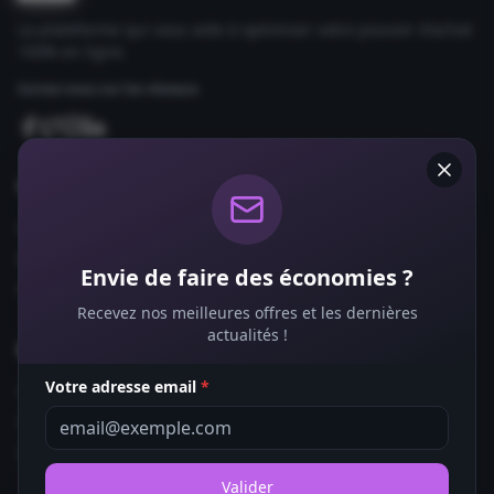
La plateforme qui vous aide à optimiser votre pouvoir d'achat
100% en ligne.
Suivez-nous sur les réseaux
Comparateurs
Forfaits Mobile
Box Internet
Envie de faire des économies ?
Fournisseurs d'Énergie
Recevez nos meilleures offres et les dernières
actualités !
Bons Plans
Votre adresse email
*
Coupons de Réduction
Offres de Remboursement
Codes Promo
Valider