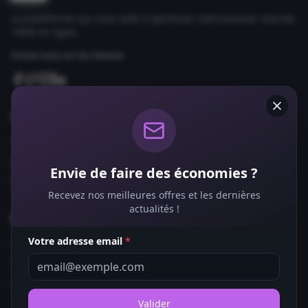
La plateforme qui vous aide à optimiser votre pouvoir d'achat
100% en ligne.
Suivez-nous sur les réseaux
Comparateurs
Forfaits Mobile
Box Internet
Envie de faire des économies ?
Fournisseurs d'Énergie
Recevez nos meilleures offres et les dernières
actualités !
Bons Plans
Votre adresse email
*
Coupons de Réduction
Offres de Remboursement
Codes Promo
Valider