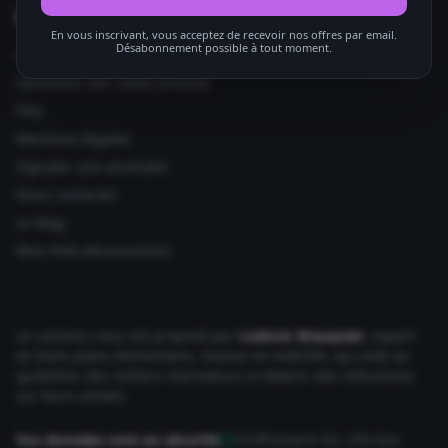
Informations utiles
En vous inscrivant, vous acceptez de recevoir nos offres par email.
Désabonnement possible à tout moment.
Ajouter votre site
Utilisation des codes promos
FAQ
Mentions légales
Signaler une anomalie
Nous contacter
Le Mag
Mon Petit Abonnement
Le contenu vous est proposé par
Ludovic Wauquier
, expert
en bons plans Alimentaire, maison et mobilité, qui aide au
quotidien des milliers d'acheteurs à obtenir des réductions
sur leurs achats.
Vos données sont en sécurité
Chiffrement SSL 256 bits