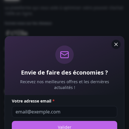
La plateforme qui vous aide à optimiser votre pouvoir d'achat
100% en ligne.
Suivez-nous sur les réseaux
Comparateurs
Forfaits Mobile
Box Internet
Envie de faire des économies ?
Fournisseurs d'Énergie
Recevez nos meilleures offres et les dernières
actualités !
Bons Plans
Votre adresse email
*
Coupons de Réduction
Offres de Remboursement
Codes Promo
Valider