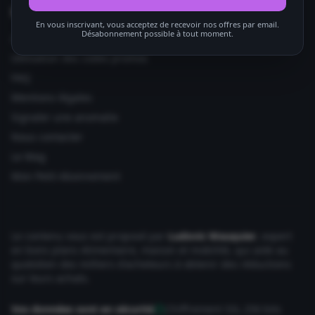
Informations utiles
En vous inscrivant, vous acceptez de recevoir nos offres par email.
Désabonnement possible à tout moment.
Ajouter votre site
Utilisation des codes promos
FAQ
Mentions légales
Signaler une anomalie
Nous contacter
Le Mag
Mon Petit Abonnement
Le contenu vous est proposé par
Ludovic Wauquier
, expert
en bons plans Alimentaire, maison et mobilité, qui aide au
quotidien des milliers d'acheteurs à obtenir des réductions
sur leurs achats.
Vos données sont en sécurité
Chiffrement SSL 256 bits