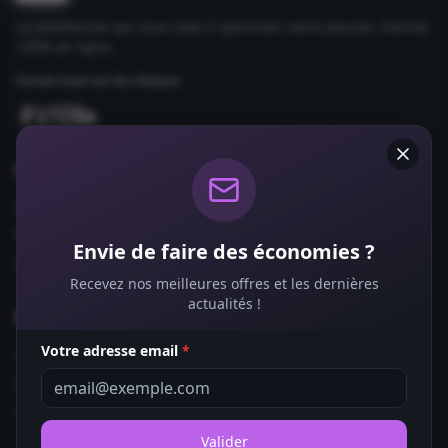
La plateforme qui vous aide à optimiser votre pouvoir d'achat
100% en ligne.
Suivez-nous sur les réseaux
Comparateurs
Forfaits Mobile
Box Internet
Envie de faire des économies ?
Fournisseurs d'Énergie
Recevez nos meilleures offres et les dernières
actualités !
Bons Plans
Votre adresse email
*
Coupons de Réduction
Offres de Remboursement
Codes Promo
Valider