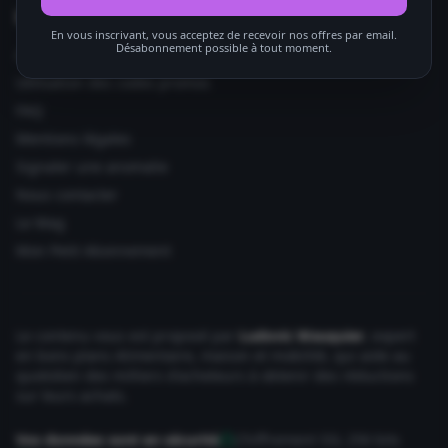
Informations utiles
En vous inscrivant, vous acceptez de recevoir nos offres par email.
Désabonnement possible à tout moment.
Ajouter votre site
Utilisation des codes promos
FAQ
Mentions légales
Signaler une anomalie
Nous contacter
Le Mag
Mon Petit Abonnement
Le contenu vous est proposé par
Ludovic Wauquier
, expert
en bons plans Alimentaire, maison et mobilité, qui aide au
quotidien des milliers d'acheteurs à obtenir des réductions
sur leurs achats.
Vos données sont en sécurité
Chiffrement SSL 256 bits