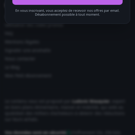
Informations utiles
En vous inscrivant, vous acceptez de recevoir nos offres par email.
Désabonnement possible à tout moment.
Ajouter votre site
Utilisation des codes promos
FAQ
Mentions légales
Signaler une anomalie
Nous contacter
Le Mag
Mon Petit Abonnement
Le contenu vous est proposé par
Ludovic Wauquier
, expert
en bons plans Alimentaire, maison et mobilité, qui aide au
quotidien des milliers d'acheteurs à obtenir des réductions
sur leurs achats.
Vos données sont en sécurité
Chiffrement SSL 256 bits