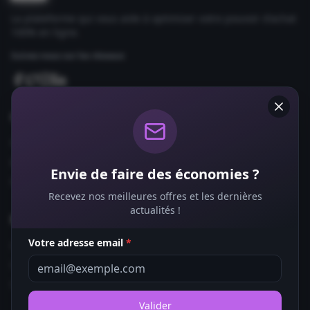
La plateforme qui vous aide à optimiser votre pouvoir d'achat
100% en ligne.
Suivez-nous sur les réseaux
Comparateurs
Forfaits Mobile
Box Internet
Envie de faire des économies ?
Fournisseurs d'Énergie
Recevez nos meilleures offres et les dernières
actualités !
Bons Plans
Votre adresse email
*
Coupons de Réduction
Offres de Remboursement
Codes Promo
Valider