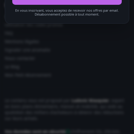
Informations utiles
En vous inscrivant, vous acceptez de recevoir nos offres par email.
Désabonnement possible à tout moment.
Ajouter votre site
Utilisation des codes promos
FAQ
Mentions légales
Signaler une anomalie
Nous contacter
Le Mag
Mon Petit Abonnement
Le contenu vous est proposé par
Ludovic Wauquier
, expert
en bons plans Alimentaire, maison et mobilité, qui aide au
quotidien des milliers d'acheteurs à obtenir des réductions
sur leurs achats.
Vos données sont en sécurité
Chiffrement SSL 256 bits