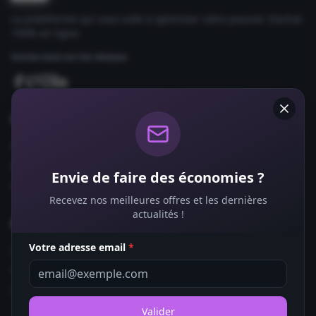
La plateforme qui vous aide à optimiser votre pouvoir d'achat
100% en ligne.
Suivez-nous sur les réseaux
Comparateurs
Forfaits Mobile
Box Internet
Envie de faire des économies ?
Fournisseurs d'Énergie
Recevez nos meilleures offres et les dernières
actualités !
Bons Plans
Votre adresse email
*
Coupons de Réduction
Offres de Remboursement
Codes Promo
Valider