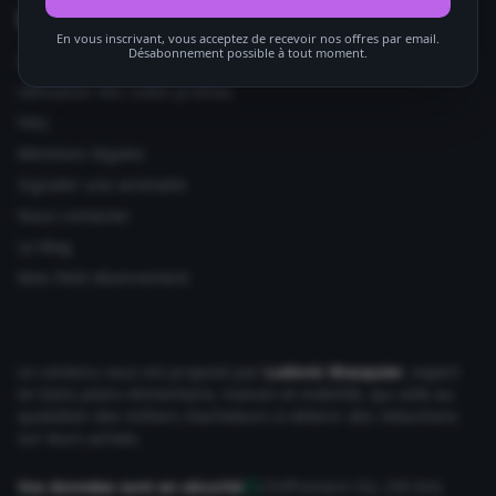
Informations utiles
En vous inscrivant, vous acceptez de recevoir nos offres par email.
Désabonnement possible à tout moment.
Ajouter votre site
Utilisation des codes promos
FAQ
Mentions légales
Signaler une anomalie
Nous contacter
Le Mag
Mon Petit Abonnement
Le contenu vous est proposé par
Ludovic Wauquier
, expert
en bons plans Alimentaire, maison et mobilité, qui aide au
quotidien des milliers d'acheteurs à obtenir des réductions
sur leurs achats.
Vos données sont en sécurité
Chiffrement SSL 256 bits