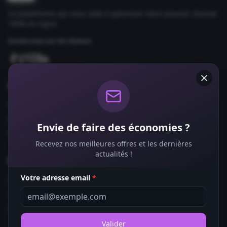
La plateforme qui vous aide à optimiser votre pouvoir d'achat
100% en ligne.
Suivez-nous sur les réseaux
Comparateurs
Forfaits Mobile
Box Internet
Envie de faire des économies ?
Fournisseurs d'Énergie
Recevez nos meilleures offres et les dernières
actualités !
Bons Plans
Votre adresse email
*
Coupons de Réduction
Offres de Remboursement
Codes Promo
Valider