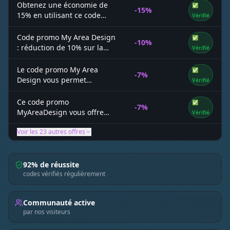
Obtenez une économie de
✅
-15%
15% en utilisant ce code
Vérifié
promo My Area Design
Code promo My Area Design
✅
-10%
: réduction de 10% sur la
Vérifié
gamme Flos
Le code promo My Area
✅
-7%
Design vous permet
Vérifié
d’obtenir 7% de remise sur
toute la boutique
Ce code promo
✅
-7%
MyAreaDesign vous offre
Vérifié
-7% de réduction sur TOUT
Voir les
23
autres offres
le site
92% de réussite
codes vérifiés régulièrement
Communauté active
par nos visiteurs