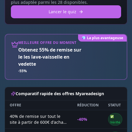
plus adaptée parmi les
28
disponibles.
Lancer le quiz
💎 La plus avantageuse
MEILLEURE OFFRE DU MOMENT
Obtenez 55% de remise sur
le les lave-vaisselle en
vedette
-55%
Comparatif rapide des offres
Myareadesign
OFFRE
RÉDUCTION
STATUT
40% de remise sur tout le
✅
-40%
site à partir de 600€ d'achat
Vérifié
chez Myareadesign