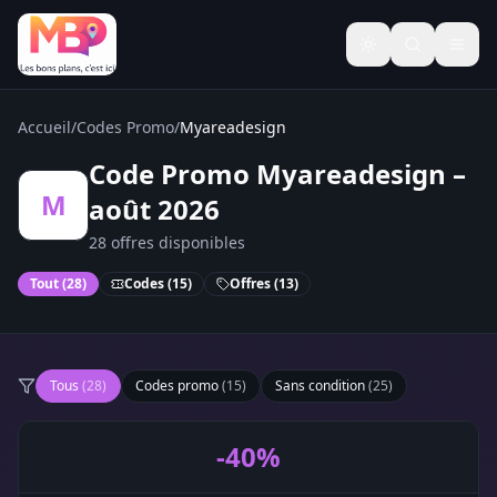
Basculer le thèm
Accueil
/
Codes Promo
/
Myareadesign
Code Promo Myareadesign –
M
août 2026
28 offres disponibles
Tout (
28
)
Codes (
15
)
Offres (
13
)
Tous
(
28
)
Codes promo
(
15
)
Sans condition
(
25
)
-40%