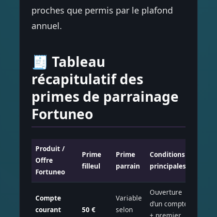
proches que permis par le plafond
annuel.
🧾 Tableau
récapitulatif des
primes de parrainage
Fortuneo
Produit /
Carte 
Prime
Prime
Conditions
Offre
Produ
filleul
parrain
principales
Fortuneo
conce
Ouverture
Compte
Variable
Carte 
d’un compte
courant
50 €
selon
Maste
+ premier