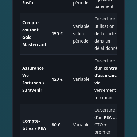
Fosfo
période
gratui
paiement
Ouverture +
Compte
Variable
utilisation
courant
Gold
150 €
selon
de la carte
Gold
Maste
période
dans un
Mastercard
délai donné
Ouverture
Assurance
d’un
contrat
Assur
Vie
d’assurance
120 €
Variable
Vie
Fortuneo x
vie
+
Surave
Suravenir
versement
minimum
Ouverture
PEA o
d’un
PEA
ou
Compte-
Compt
80 €
Variable
CTO +
titres / PEA
titres
premier
ordina