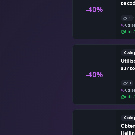
ce co
-40%
11
Utilis
Utili
Code 
Utili
sur to
-40%
13
Utilis
Utili
Code 
Obten
Helli