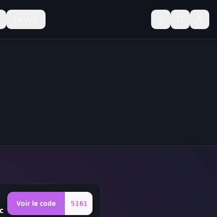
Le Mag
Basculer le thèm
Voir le code
5161
c