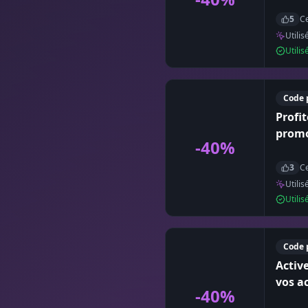
5
Ce
Utilis
Utili
Code 
Profi
promo
-40%
3
Ce
Utilis
Utili
Code 
Activ
vos a
-40%