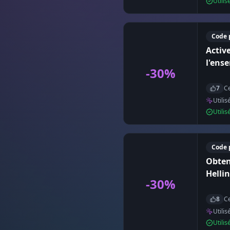
Utili
Code 
Activ
l'ens
-30%
7
Ce
Utilis
Utili
Code 
Obten
Helli
-30%
8
Ce
Utilis
Utili