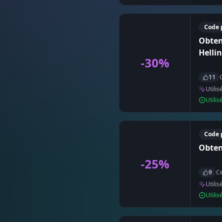
Code 
Obten
Helli
-30%
11
Utilis
Utili
Code 
Obten
-25%
9
Ce
Utilis
Utili