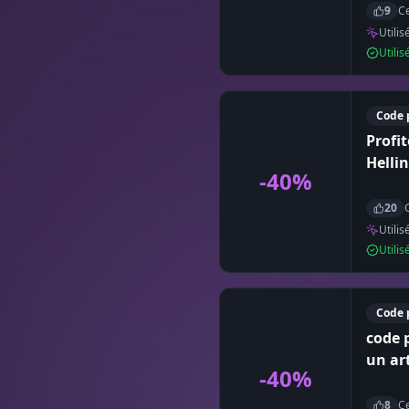
9
Ce
Utilis
Utili
Code 
Profi
Helli
-40%
20
Utilis
Utili
Code 
code 
un ar
-40%
8
Ce