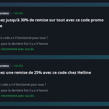
promo
Vérifié
ez jusqu’à 30% de remise sur tout avec ce code promo
ne
Ce code a-t-il fonctionné pour vous ?
é pour la dernière fois il y a
9
heure
s
sé récemment avec succès
promo
Vérifié
ez une remise de 25% avec ce code chez Helline
 code a-t-il fonctionné pour vous ?
é pour la dernière fois il y a
4
heure
s
sé récemment avec succès