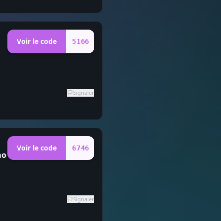
Voir le code
5166
Signaler
Voir le code
6746
mo
Signaler