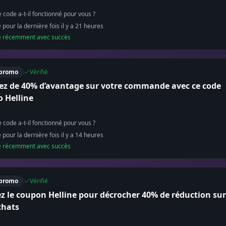
 code a-t-il fonctionné pour vous ?
é pour la dernière fois il y a
21
heure
s
sé récemment avec succès
promo
Vérifié
tez de 40% d’avantage sur votre commande avec ce code
 Helline
 code a-t-il fonctionné pour vous ?
é pour la dernière fois il y a
14
heure
s
sé récemment avec succès
promo
Vérifié
ez le coupon Helline pour décrocher 40% de réduction sur
chats