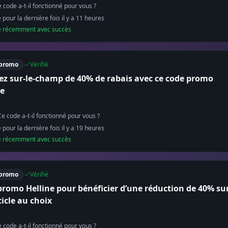
 code a-t-il fonctionné pour vous ?
é pour la dernière fois il y a
11
heure
s
sé récemment avec succès
promo
Vérifié
tez sur-le-champ de 40% de rabais avec ce code promo
ne
Ce code a-t-il fonctionné pour vous ?
é pour la dernière fois il y a
19
heure
s
sé récemment avec succès
promo
Vérifié
promo Helline pour bénéficier d’une réduction de 40% su
ticle au choix
 code a-t-il fonctionné pour vous ?