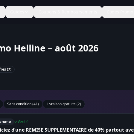
Guides
Coupons & Remboursements
Codes Promo
o Helline – août 2026
res (
7
)
Sans condition
(
41
)
Livraison gratuite
(
2
)
promo
Vérifié
iciez d’une REMISE SUPPLEMENTAIRE de 40% partout ave