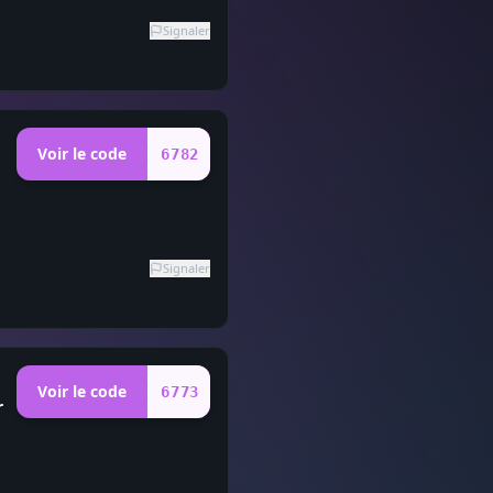
Signaler
Voir le code
6782
Signaler
Voir le code
6773
r