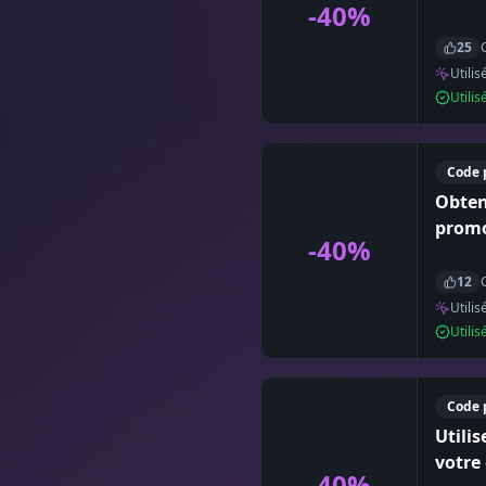
-40%
25
Utilis
Utili
Code 
Obten
promo
-40%
12
Utilis
Utili
Code 
Utili
votr
-40%