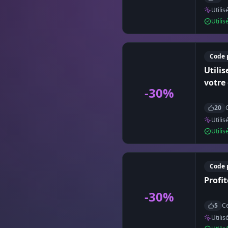
Utilis
Utili
Code 
Utili
votr
-30%
20
Utilis
Utili
Code 
Profit
-30%
5
Ce
Utilis