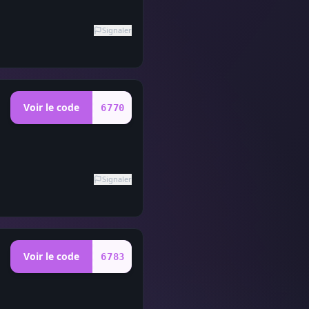
Signaler
Voir le code
6770
Signaler
Voir le code
6783