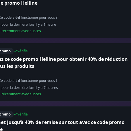
de promo Helline
Ce code a-t-il fonctionné pour vous ?
é pour la dernière fois il y a
1
heure
sé récemment avec succès
promo
Vérifié
sez ce code promo Helline pour obtenir 40% de réduction
us les produits
Ce code a-t-il fonctionné pour vous ?
é pour la dernière fois il y a
7
heure
s
sé récemment avec succès
promo
Vérifié
ez jusqu’à 40% de remise sur tout avec ce code promo
ne