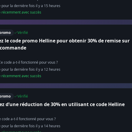
é pour la dernière fois il y a
15
heure
s
sé récemment avec succès
promo
Vérifié
sez le code promo Helline pour obtenir 30% de remise sur
e commande
Ce code a-t-il fonctionné pour vous ?
é pour la dernière fois il y a
12
heure
s
sé récemment avec succès
promo
Vérifié
ez d’une réduction de 30% en utilisant ce code Helline
 code a-t-il fonctionné pour vous ?
é pour la dernière fois il y a
14
heure
s