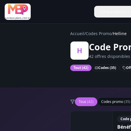
Comparateurs
Accueil
/
Codes Promo
/
Helline
Code Prom
H
42 offres disponibles
Tout (
42
)
Codes (
35
)
Off
Tous
(
42
)
Codes promo
(
35
)
Code 
Bénéf