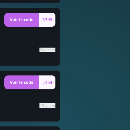
Voir le code
6745
Signaler
Voir le code
5154
Signaler