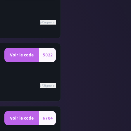
Signaler
Voir le code
5022
Signaler
Voir le code
6784