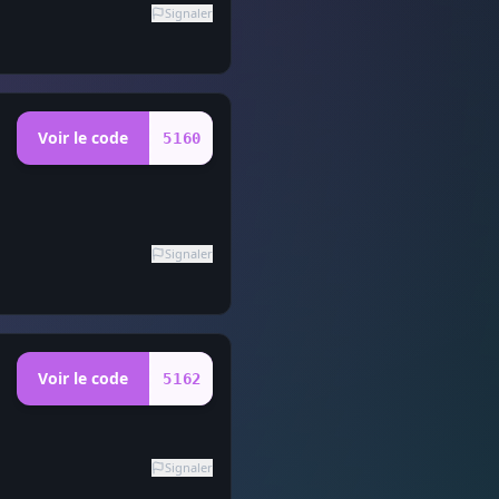
Signaler
Voir le code
5160
Signaler
Voir le code
5162
Signaler