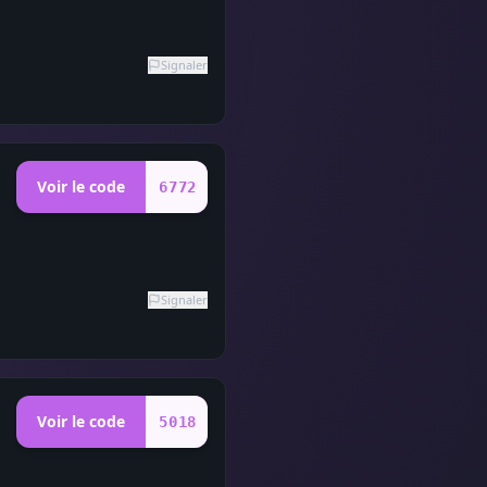
Signaler
Voir le code
6772
Signaler
Voir le code
5018