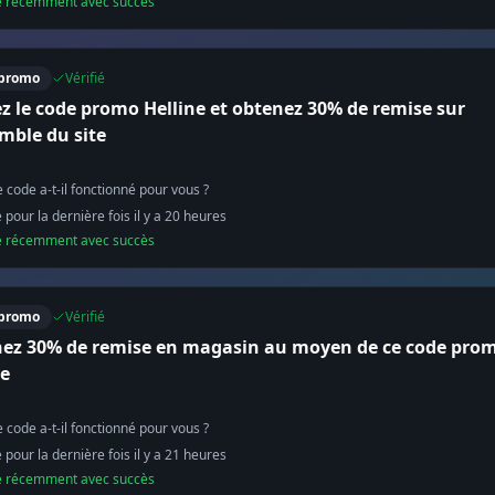
sé récemment avec succès
promo
Vérifié
ez le code promo Helline et obtenez 30% de remise sur
emble du site
 code a-t-il fonctionné pour vous ?
é pour la dernière fois il y a
20
heure
s
sé récemment avec succès
promo
Vérifié
ez 30% de remise en magasin au moyen de ce code pro
ne
 code a-t-il fonctionné pour vous ?
é pour la dernière fois il y a
21
heure
s
sé récemment avec succès