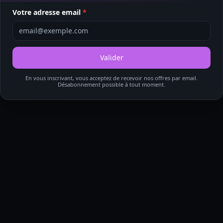
Votre adresse email
*
Page supprimée
Cette page n'existe plus et a été définitivement supprimée.
Valider
En vous inscrivant, vous acceptez de recevoir nos offres par email.
Retour à l'accueil
Désabonnement possible à tout moment.